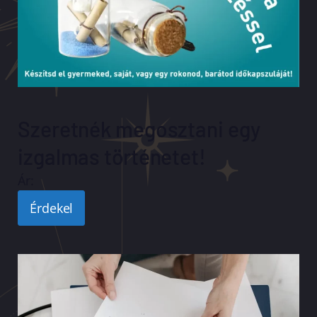
Szeretnék megosztani egy
izgalmas történetet!
Ár:
Érdekel