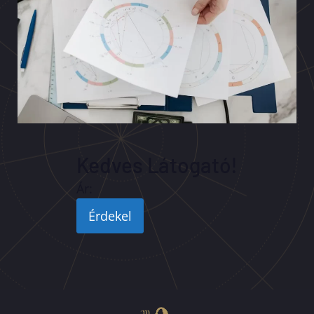
Kedves Látogató!
Ár:
Érdekel